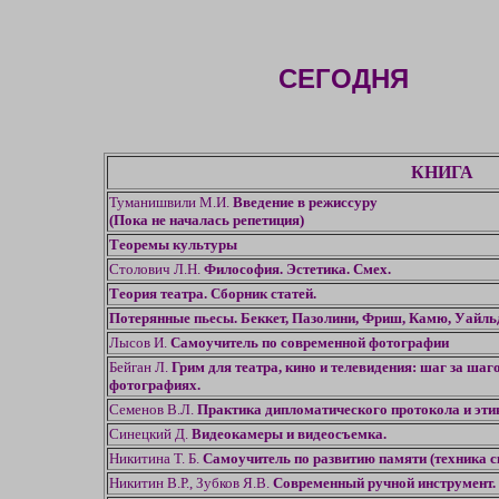
СЕГОДНЯ
КНИГА
Туманишвили М.И.
Введение в режиссуру
(Пока не началась репетиция)
Теоремы культуры
Столович Л.Н.
Философия. Эстетика. Смех.
Теория театра. Сборник статей.
Потерянные пьесы. Беккет, Пазолини, Фриш, Камю, Уайль
Лысов И.
Самоучитель по современной фотографии
Бейган Л.
Грим для театра, кино и телевидения: шаг за ша
фотографиях.
Семенов В.Л.
Практика дипломатического протокола и эти
Синецкий Д.
Видеокамеры и видеосъемка.
Никитина Т. Б.
Самоучитель по развитию памяти (техника с
Никитин В.Р., Зубков Я.В.
Современный ручной инструмент.