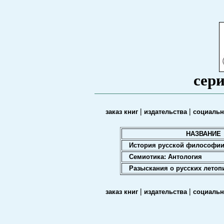
сер
|
|
заказ книг
издательства
социальн
НАЗВАНИЕ
История русской философи
Семиотика: Антология
Разыскания о русских летоп
|
|
заказ книг
издательства
социальн