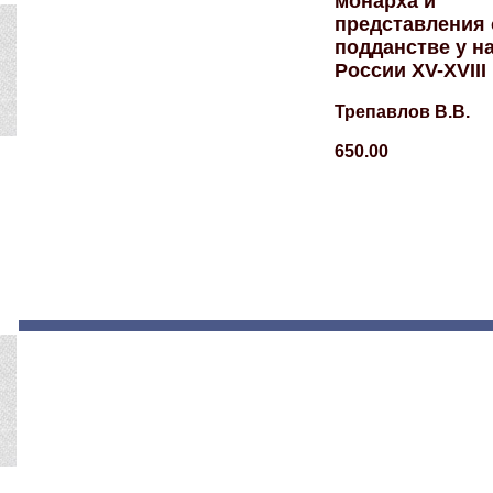
монарха и
представления 
подданстве у н
России XV-XVIII 
Трепавлов В.В.
650.00