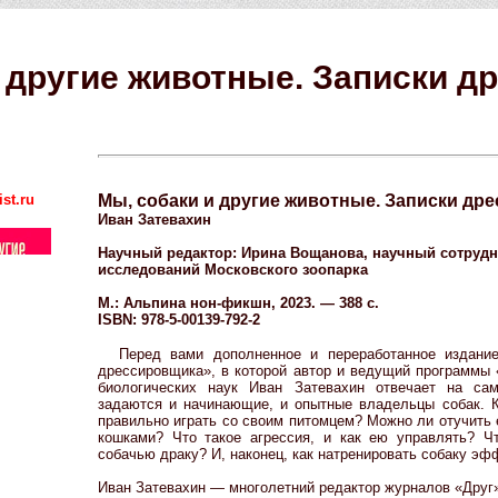
 другие животные. Записки д
st.ru
Мы, собаки и другие животные. Записки др
Иван Затевахин
Научный редактор: Ирина Вощанова, научный сотрудн
исследований Московского зоопарка
М.: Альпина нон-фикшн, 2023. — 388 с.
ISBN: 978-5-00139-792-2
Перед вами дополненное и переработанное издани
дрессировщика», в которой автор и ведущий программы 
биологических наук Иван Затевахин отвечает на са
задаются и начинающие, и опытные владельцы собак. К
правильно играть со своим питомцем? Можно ли отучить е
кошками? Что такое агрессия, и как ею управлять? Чт
собачью драку? И, наконец, как натренировать собаку э
Иван Затевахин — многолетний редактор журналов «Друг»