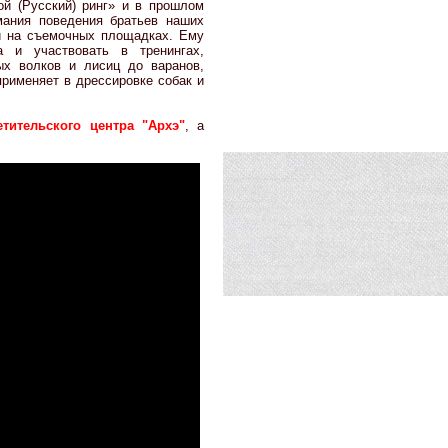
й (Русский) ринг» и в прошлом
мания поведения братьев наших
и на съемочных площадках. Ему
 и участвовать в тренингах,
х волков и лисиц до варанов,
применяет в дрессировке собак и
етительского центра "Архэ"
, а