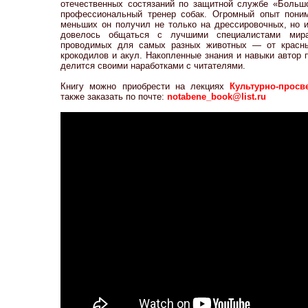
отечественных состязаний по защитной службе «Большо
профессиональный тренер собак. Огромный опыт пони
меньших он получил не только на дрессировочных, но 
довелось общаться с лучшими специалистами мира
проводимых для самых разных животных — от красны
крокодилов и акул. Накопленные знания и навыки автор 
делится своими наработками с читателями.
Книгу можно приобрести на лекциях
Культурно-просв
также заказать по почте:
notabene_book@list.ru