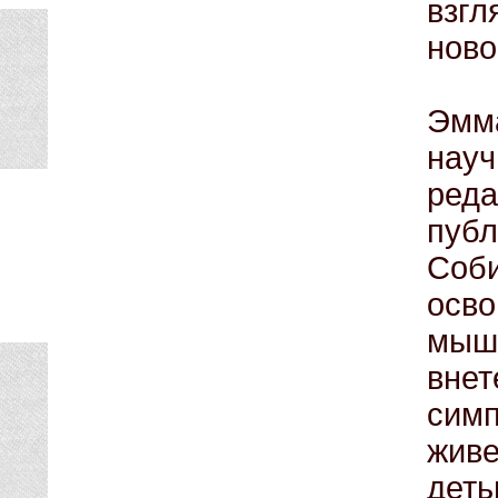
взгл
ново
Эмм
нау
ред
публ
Соби
осв
мыш
внет
сим
жив
деть