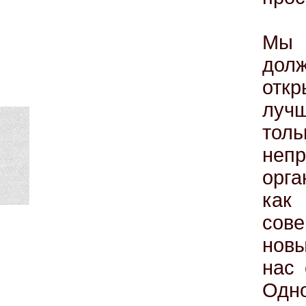
Мы 
долж
откр
лучш
тол
неп
орга
как
сов
нов
нас 
Одн