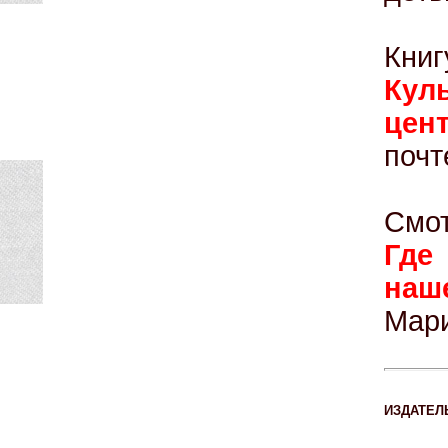
Кни
Кул
цен
почт
Смот
Где
на
Мари
ИЗДАТЕЛ