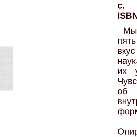
с.
ISBN
Мы 
пять
вкус
наук
их 
Чув
об 
внут
форм
Опир