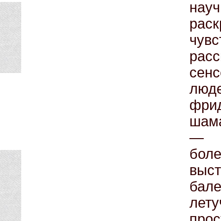
нау
рас
чув
рас
сен
лю
фри
шам
— и
бол
выс
бале
лет
прос