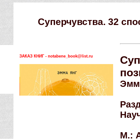
Суперчувства. 32 сп
ЗАКАЗ КНИГ - notabene_book@list.ru
Суп
поз
Эмм
Раз
Нау
М.: 