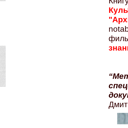
Книг
Куль
"Арх
nota
филь
знан
“Мет
сп
док
Дмит