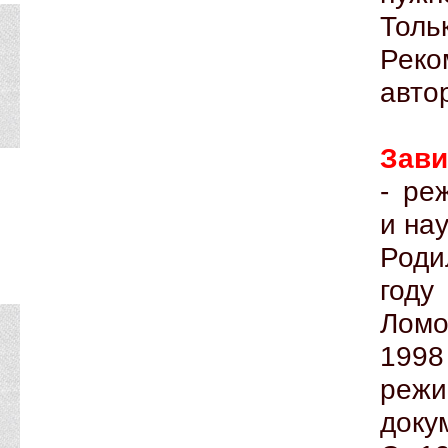
Толь
Реко
авто
Зави
- ре
и на
Роди
год
Ломо
1998
реж
доку