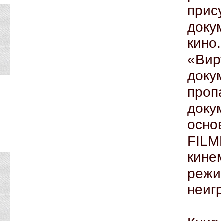
пр
доку
кино
«В
док
про
доку
осно
FILM
кин
режи
неиг