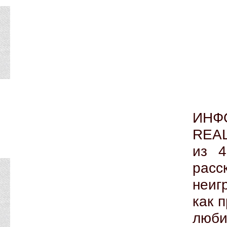
ИН
REAL
из 4
рас
неиг
как 
люб