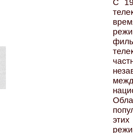
С 19
теле
вре
режи
фил
теле
част
нез
меж
наци
Обла
попу
этих
реж