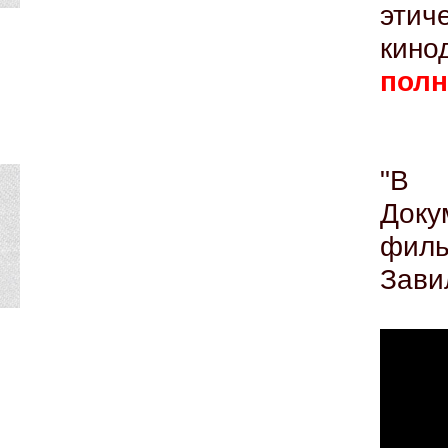
эти
ки
полн
"В 
Доку
фи
Зави