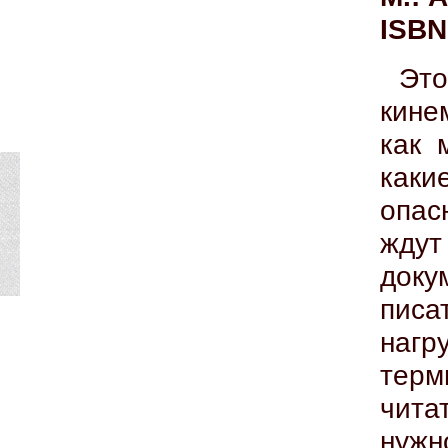
ISBN
Эт
кине
как 
как
опас
жду
доку
писа
наг
терм
чита
нужн