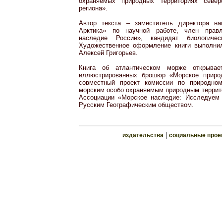
охраняемых природных территориях северо
региона».
Автор текста – заместитель директора на
Арктика» по научной работе, член прав
наследие России», кандидат биологиче
Художественное оформление книги выполн
Алексей Григорьев.
Книга об атлантическом морже открывае
иллюстрированных брошюр «Морское приро
совместный проект комиссии по природно
морским особо охраняемым природным террит
Ассоциации «Морское наследие: Исследуем 
Русским Географическим обществом.
|
издательства
социальные прое