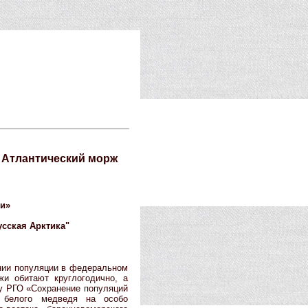
 Атлантический морж
ии»
сская Арктика"
нии популяции в федеральном
жи обитают круглогодично, а
ту РГО «Сохранение популяций
 белого медведя на особо