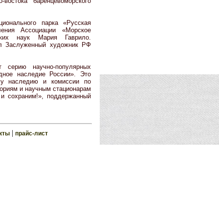
-востока баренцевоморского
ционального парка «Русская
ления Ассоциации «Морское
ских наук Мария Гаврило.
ил Заслуженный художник РФ
т серию научно-популярных
дное наследие России». Это
му наследию и комиссии по
ориям и научным стационарам
и сохраним!», поддержанный
|
кты
прайс-лист