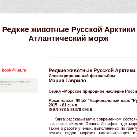
Редкие животные Русской Арктики
Атлантический морж
e_book@list.ru
Редкие животные Русской Арктики.
Иллюстрированный фотоальбом
Мария Гаврило
Серия «Морское природное наследие Росс
Архангельск: ФГБУ "Национальный парк "Ру
2015. - 81 с. ил.
ISBN 978-5-91378-096-6
Книга рассказывает о современном состоя
заказнике «Земля Франца-Иосифа», где мор
также о работе ученых, выполненных по гран
редких видов морских млекопитающих и