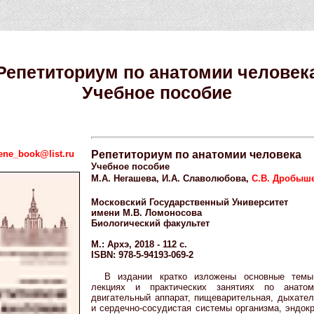
Репетиториум по анатомии человек
Учебное пособие
ene_book@list.ru
Репетиториум по анатомии человека
Учебное пособие
М.А. Негашева, И.А. Славолюбова,
С.В. Дробыш
Московский Государственный Университет
имени М.В. Ломоносова
Биологический факультет
М.: Архэ, 2018 - 112 с.
ISBN: 978-5-94193-069-2
В издании кратко изложены основные темы
лекциях и практических занятиях по анатом
двигательный аппарат, пищеварительная, дыхател
и сердечно-сосудистая системы организма, эндок