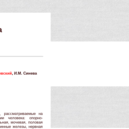
а
,
евский
И.М. Синева
, рассматриваемые на
ии человека: опорно-
ьная, мочевая, половая
ринные железы, нервная