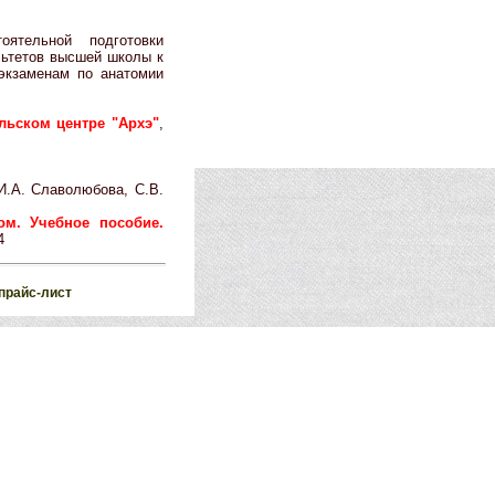
оятельной подготовки
льтетов высшей школы к
экзаменам по анатомии
льском центре "Архэ"
,
И.А. Славолюбова, С.В.
ом. Учебное пособие.
4
прайс-лист