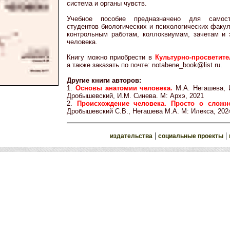
система и органы чувств.
Учебное пособие предназначено для самост
студентов биологических и психологических факу
контрольным работам, коллоквиумам, зачетам и 
человека.
Книгу можно приобрести в
Культурно-просветите
а также заказать по почте: notabene_book@list.ru.
Другие книги авторов:
1.
Основы анатомии человека.
М.А. Негашева, 
Дробышевский, И.М. Синева. М: Архэ, 2021
2.
Происхождение человека. Просто о сложн
Дробышевский С.В., Негашева М.А. М: Илекса, 202
|
|
издательства
социальные проекты