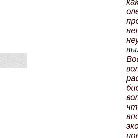
ка
ол
пр
не
не
вы
Во
во
ра
би
во
чт
в
эк
по