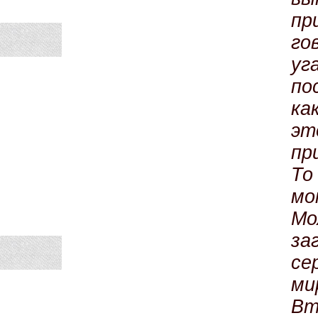
пр
го
у
по
ка
э
пр
То
мо
Мо
за
се
ми
Вт