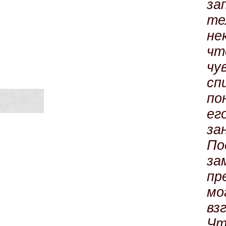
з
те
не
ч
чу
сп
по
ег
за
По
за
пр
мо
вз
Чт