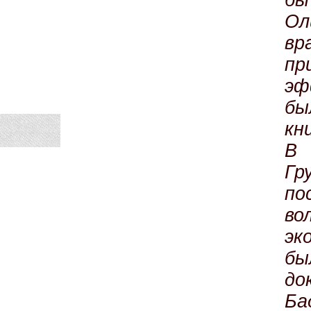
бы
Ол
в
пр
эф
бы
кн
В 
Гр
по
во
эк
бы
до
Ба