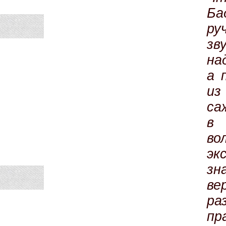
Ба
ру
зв
на
а 
из
са
в 
в
эк
зн
ве
ра
п