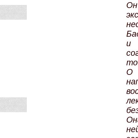
О
э
не
Ба
и
со
то
О 
н
во
л
бе
Он
не