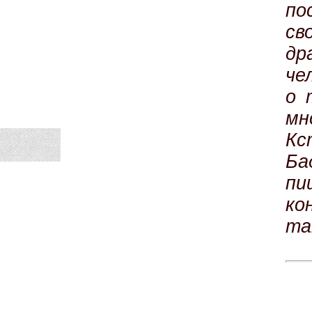
по
с
др
че
о 
мн
Кс
Ба
пи
ко
та