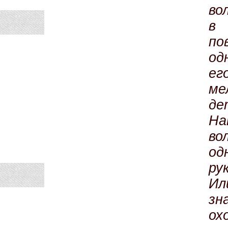
во
в 
по
од
ег
ме
де
На
в
о
ру
Ил
зн
ох