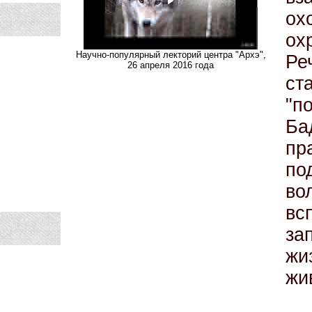
ох
ох
Научно-популярный лекторий центра "Архэ",
Ре
26 апреля 2016 года
ст
"п
Б
пр
по
во
вс
за
жи
жи