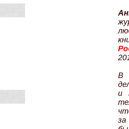
А
жу
лю
к
Ро
20
В 
де
и 
те
чт
за