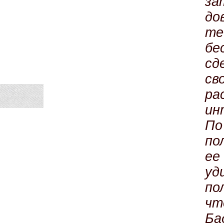
за
до
те
бе
сд
св
ра
ин
По
по
е
уд
п
чт
Ба