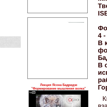
Тв
IS
Фо
4 
В 
фо
Ба
В 
ис
ра
Лекция Ясона Бадридзе
Го
"Формирование мышления волка"
К
вз