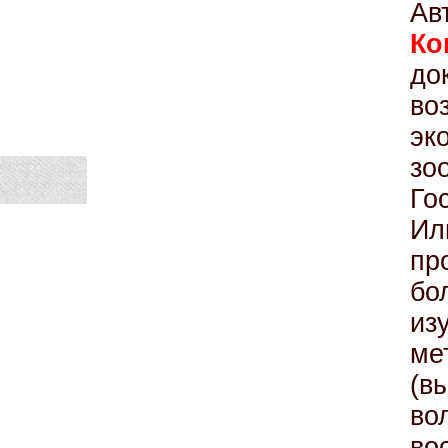
А
Ко
до
во
эк
зо
Го
Ил
пр
бо
из
м
(в
во
во