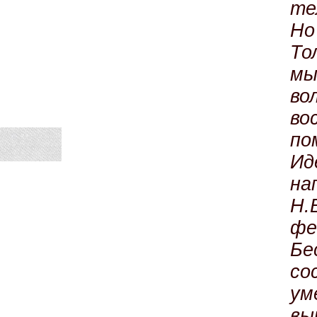
те
Но
Т
мы
во
во
по
И
на
Н.
фе
Бе
со
у
вы