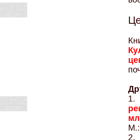
Це
К
Ку
це
по
Др
1.
ре
мл
М.
2