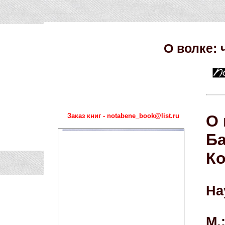
О волке: 
Заказ книг - notabene_book@list.ru
О 
Ба
Ко
На
М.: