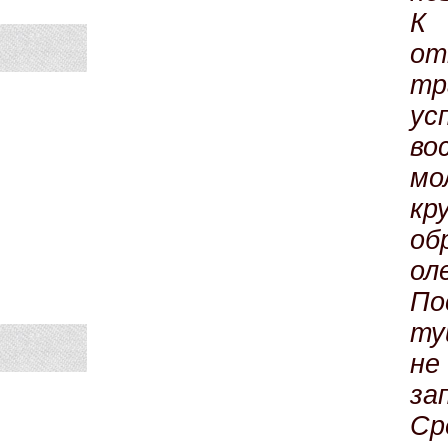
К 
от
тр
ус
во
мо
кр
об
ол
По
ту
не
за
Ср