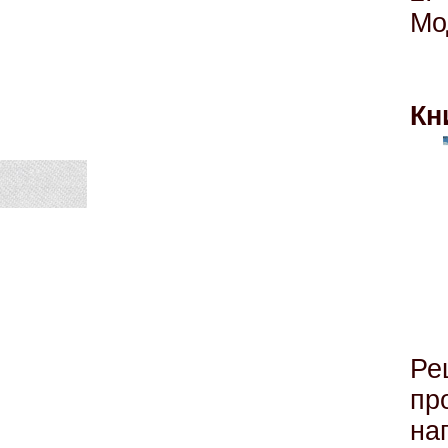
Мо
Кн
Р
пр
на