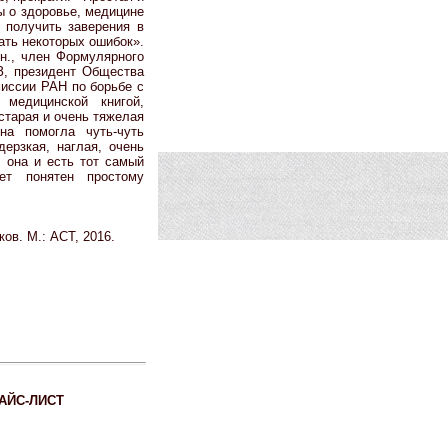
ы о здоровье, медицине
 получить заверения в
ать некоторых ошибок».
н., член Формулярного
З, президент Общества
иссии РАН по борьбе с
 медицинской книгой,
 старая и очень тяжелая
на помогла чуть-чуть
ерзкая, наглая, очень
, она и есть тот самый
нет понятен простому
.
ов. М.: АСТ, 2016.
АЙС-ЛИСТ