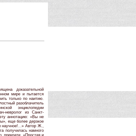
ящена доказательной
анном мире и пытается
чить только по наитию.
лостный разоблачитель
нской энциклопедии
ач-невролог из Санкт-
 эту аннотацию: «Вы не
ы», еще более дерзкое
 научное!...» Автор Ж.,
ига получилась намного
, прекрати. «Простая и