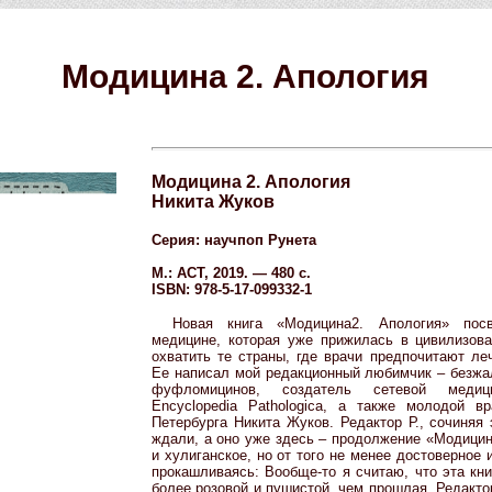
Модицина 2. Апология
Модицина 2. Апология
Никита Жуков
Серия: научпоп Рунета
М.: АСТ, 2019. — 480 с.
ISBN: 978-5-17-099332-1
Новая книга «Модицина2. Апология» посв
медицине, которая уже прижилась в цивилизов
охватить те страны, где врачи предпочитают ле
Ее написал мой редакционный любимчик – безжа
фуфломицинов, создатель сетевой медици
Encyclopedia Pathologica, а также молодой вр
Петербурга Никита Жуков. Редактор Р., сочиняя
ждали, а оно уже здесь – продолжение «Модицин
и хулиганское, но от того не менее достоверное и
прокашливаясь: Вообще-то я считаю, что эта кн
более розовой и пушистой, чем прошлая. Редактор