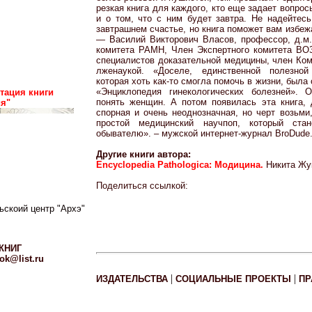
резкая книга для каждого, кто еще задает вопрос
и о том, что с ним будет завтра. Не надейтесь
завтрашнем счастье, но книга поможет вам избеж
— Василий Викторович Власов, профессор, д.м.
комитета РАМН, Член Экспертного комитета ВО
специалистов доказательной медицины, член Ком
лженаукой. «Доселе, единственной полезной
которая хоть как-то смогла помочь в жизни, была
«Энциклопедия гинекологических болезней». О
тация книги
понять женщин. А потом появилась эта книга, д
ия"
спорная и очень неоднозначная, но черт возьми
простой медицинский научпоп, который ста
обывателю». – мужской интернет-журнал BroDude
Другие книги автора:
Encyclopedia Pathologica: Модицина.
Никита Жук
Поделиться ссылкой:
ьскоий центр "Архэ"
КНИГ
ok@list.ru
|
|
ИЗДАТЕЛЬСТВА
СОЦИАЛЬНЫЕ ПРОЕКТЫ
ПР