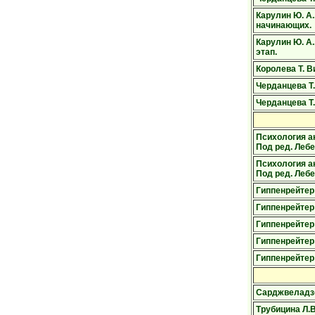
Карулин Ю. А.
начинающих.
Карулин Ю. А.
этап.
Королева Т. В
Черданцева Т
Черданцева Т
Психология ан
Под ред. Лебе
Психология ан
Под ред. Лебе
Гиппенрейтер
Гиппенрейтер
Гиппенрейтер
Гиппенрейтер
Гиппенрейтер
Сарджвеладзе
Трубицина Л.