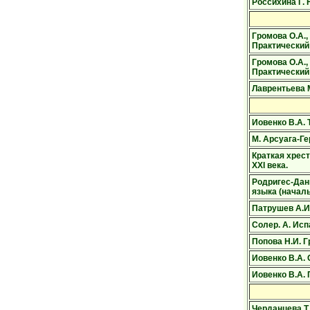
Россихина Г.
Громова О.А.,
Практический
Громова О.А.,
Практический
Лаврентьева М
Иовенко В.А. 
М. Арсуага-Г
Краткая хрес
XXI века.
Родригес-Дани
языка (началь
Патрушев А.И.
Солер. А. Исп
Попова Н.И. Г
Иовенко В.А.
Иовенко В.А. 
Черданцева Т