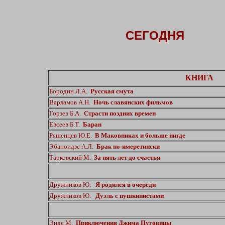
СЕГОДНЯ
КНИГА
Бородин Л.А.
Русская смута
Варламов А.Н.
Ночь славянских фильмов
Горзев Б.А.
Страсти поздних времен
Евсеев Б.Т.
Баран
Ряшенцев Ю.Е.
В Маковниках и больше нигде
Эбаноидзе А.Л.
Брак по-имеретински
Тарковский М.
За пять лет до счастья
Дружников Ю.
Я родился в очереди
Дружников Ю.
Дуэль с пушкинистами
Энде М.
Приключения Джима Пуговицы