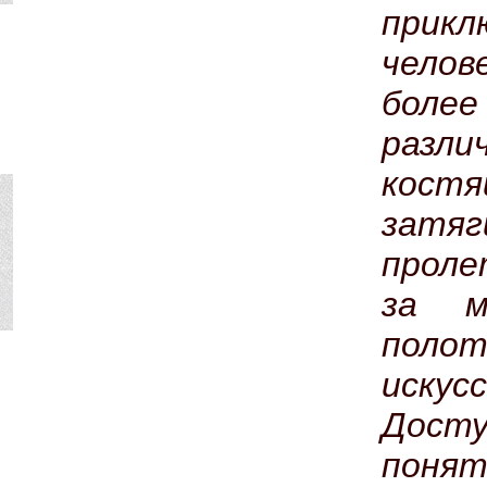
прикл
челов
боле
разл
кост
зат
прол
за м
пол
иску
Досту
поня