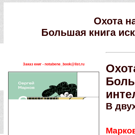
Охота н
Большая книга иск
Заказ книг - notabene_book@list.ru
Охот
Боль
инте
В дву
Марков