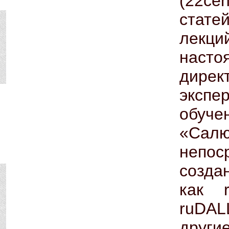
(22ce
стате
лекц
наст
дире
экспе
обуче
«Салю
непо
созда
как r
ruDAL
другие