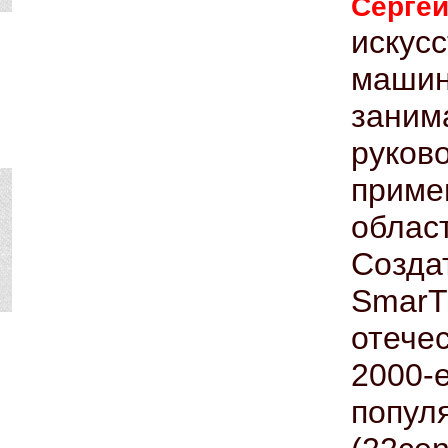
Серге
иску
машин
зан
руков
приме
облас
Созд
Smar
отече
2000-
попу