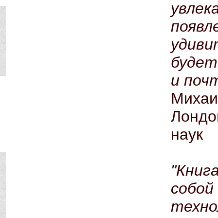
увле
появ
удиви
будет
и поч
Михаи
Лондо
наук
"Книг
собо
техн