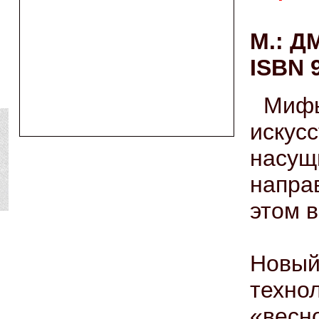
М.: ДМ
ISBN 
Ми
искус
насущ
напра
этом в
Новый
техно
«весн