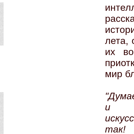
интел
расск
истор
лета,
их во
приот
мир б
"Дума
и п
искус
так