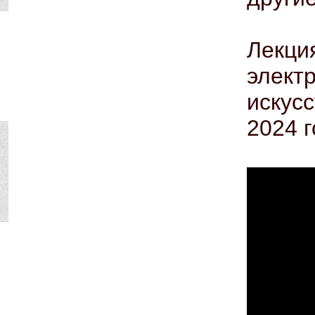
Лекц
элек
искус
2024 