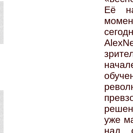
Её н
момен
сего
AlexNe
зрит
нача
обуч
рево
превз
решен
уже м
над 