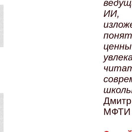
ведущ
ИИ, 
изл
поня
ценн
увлек
чита
совр
школь
Дмитр
МФТИ