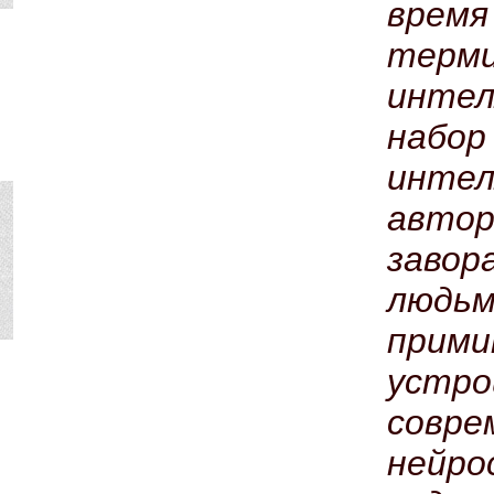
врем
тер
инте
набо
инте
авт
заво
людь
прим
устр
совр
нейр