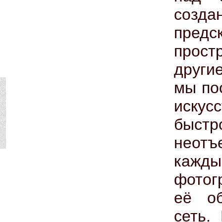
созд
пред
прост
други
мы по
иску
быстр
неот
кажд
фотог
её об
сеть.