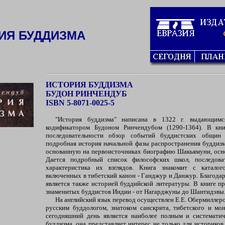
ИЯ БУДДИЗМА
ИСТОРИЯ БУДДИЗМА
БУДОН РИНЧЕНДУБ
ISBN 5-8071-0025-5
"История буддизма" написана в 1322 г. выдающимс
кодификатором Будоном Ринчендубом (1290-1364). В кни
последовательности обзор событий буддистских общин
подробная история начальной фазы распространения буддизм
основанную на первоисточниках биографию Шакьямуни, осно
Дается подробный список философских школ, последова
характеристика их взглядов. Книга знакомит с каталог
включенных в тибетский канон - Ганджур и Данжур. Благода
является также историей буддийской литературы. В книге п
знаменитых буддистов Индии - от Нагарджуны до Шантидэвы
На английский язык перевод осуществлен Е.Е. Обермилле
русским буддологом, знатоком санскрита, тибетского и мон
сегодняшний день является наиболее полным и системати
буддизма, она представляет интерес не только для историков 