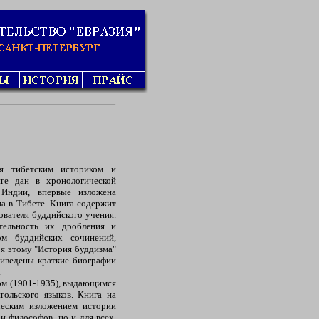
я тибетским историком и
ге дан в хронологической
 Индии, впервые изложена
а в Тибете. Книга содержит
вателя буддийского учения.
тельность их дробления и
ом буддийских сочинений,
ря этому "История буддизма"
риведены краткие биографии
.
ром (1901-1935), выдающимся
гольского языков. Книга на
ческим изложением истории
и философов, но и для всех,