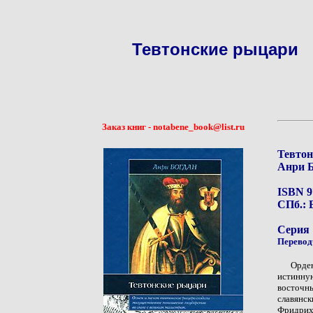
Тевтонские рыцари
Заказ книг - notabene_book@list.ru
Тевтон
Анри Б
ISBN 9
СПб.: Е
Серия
Перевод
Орден
истинну
восточн
славянс
Фридрих