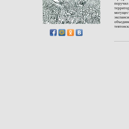
поручил
террито
могущес
экспанс
объедин
тевтонск