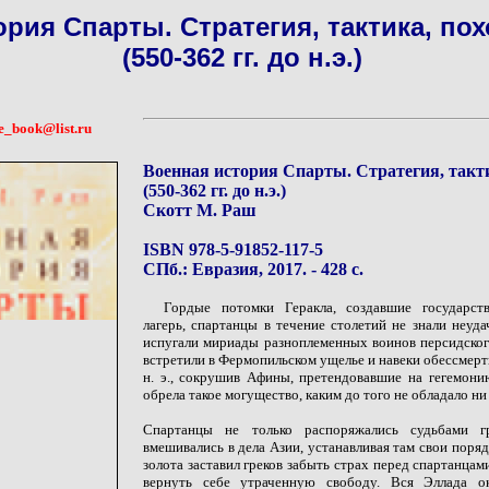
рия Спарты. Стратегия, тактика, по
(550-362 гг. до н.э.)
e_book@list.ru
Военная история Спарты. Стратегия, такт
(550-362 гг. до н.э.)
Скотт М. Раш
ISBN 978-5-91852-117-5
СПб.: Евразия, 2017. - 428 с.
Гордые потомки Геракла, создавшие государст
лагерь, спартанцы в течение столетий не знали неуд
испугали мириады разноплеменных воинов персидског
встретили в Фермопильском ущелье и навеки обессмерти
н. э., сокрушив Афины, претендовавшие на гегемони
обрела такое могущество, каким до того не обладало н
Спартанцы не только распоряжались судьбами г
вмешивались в дела Азии, устанавливая там свои поряд
золота заставил греков забыть страх перед спартанцам
вернуть себе утраченную свободу. Вся Эллада ок