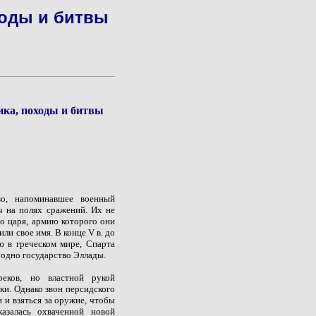
ходы и битвы
ика, походы и битвы
во, напоминавшее военный
ач на полях сражений. Их не
о царя, армию которого они
ли свое имя. В конце V в. до
ю в греческом мире, Спарта
и одно государство Эллады.
реков, но властной рукой
ки. Однако звон персидского
и и взяться за оружие, чтобы
азалась охваченной новой