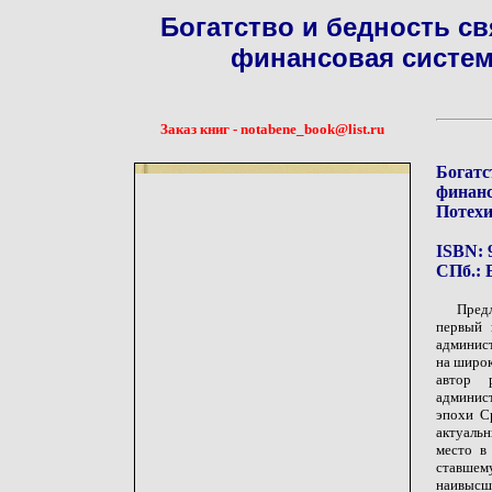
Богатство и бедность с
финансовая систем
Заказ книг - notabene_book@list.ru
Богатс
финанс
Потехи
ISBN: 
СПб.: Е
Пред
первый 
админист
на широк
автор 
админис
эпохи С
актуальн
место в
ставшем
наивысш