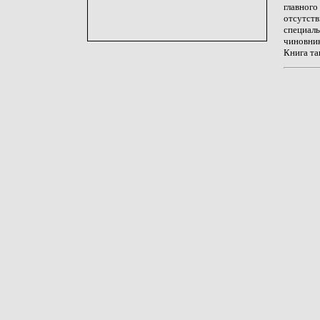
главного
отсутст
специа
чиновни
Книга т