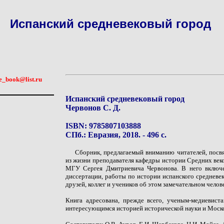
Испанский средневековый город
e_book@list.ru
Испанский средневековый город
Червонов С. Д.
ISBN: 9785807103888
СПб.: Евразия, 2018. - 496 с.
Сборник, предлагаемый вниманию читателей, пос
из жизни преподавателя кафедры истории Средних век
МГУ Сергея Дмитриевича Червонова. В него включе
диссертации, работы по истории испанского средневе
друзей, коллег и учеников об этом замечательном челов
Книга адресована, прежде всего, ученым-медиевиста
интересующимся историей исторической науки и Моско