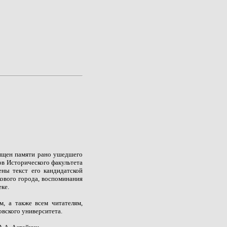
вящен памяти рано ушедшего
ов Исторического факультета
ны текст его кандидатской
кового города, воспоминания
еке.
м, а также всем читателям,
вского университета.