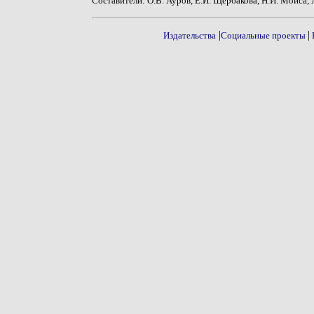
Составители: О.В. Ауров, Е.И. Щербакова, Н.И. Мойса, 
|
|
Издательства
Социальные проекты