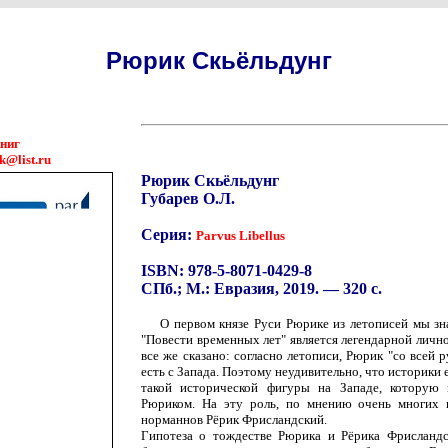
Рюрик Скьёльдунг
книг
k@list.ru
Рюрик Скьёльдунг
Губарев О.Л.
Серия:
Parvus Libellus
ISBN: 978-5-8071-0429-8
СПб.; М.: Евразия, 2019. — 320 с.
О первом князе Руси Рюрике из летописей мы зн
"Повести временных лет" является легендарной лично
все же сказано: согласно летописи, Рюрик "со всей 
есть с Запада. Поэтому неудивительно, что историки 
такой исторической фигуры на Западе, которую
Рюриком. На эту роль, по мнению очень многих 
норманнов Рёрик Фрисландский.
Гипотеза о тождестве Рюрика и Рёрика Фрисландск