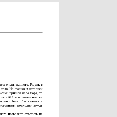
аем очень немного. Рюрик в
стью. Но главное в летописи
русью" пришел из-за моря, то
еще в XIX веке начали поиски
 можно было бы связать с
историков, подходит вождь
ого позволяет ответить на