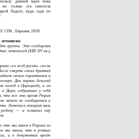
пользу данной идеи пока
 но только эта гипотеза
рой Ладоге, куда, судя по
.
Л. СПб.: Евразия, 2020
м летописям
две группы. Это сообщения
них летописей (XIII–XV вв.),
рика «со всей русью» «из-за
После смерти своих братьев
аздает своим соратникам и
озеро. Два варяга Аскольд
на поход к Царьграду, и он
 и Дира, собравших у себя
, что все это время Рюрик
ке ничего не сообщается и
ерти. Летопись говорит нам,
 родичу — и оставил ему
ря.
, что мы знаем о Рюрике из
ов мы знаем, что в устных
саг, и в документах вроде