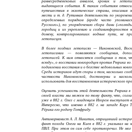
раннесредневековых анналов, хроник и летопи
выдающиеся события. К таким событиям относили
путешествия в экзотические страны, описания з
мести и т. д. Рутинная деятельность по укоренен
определенных порядков (вроде часто упоминае
Русского»), по упорядочению сбора дани («полюдь
городищ и их укреплению и созданиюфорпостов н
домену, контролировавших водные пути, не пр
летописцев.
В более поздних летописях — Никоновской, Воск
летописании — появляются сообщения, допол
летописей. К ним относятся сообщения о том, ч
всюду», о восстании новгородцев против Рюрика во
подавлении восстания и о бегстве недовольных новго
Среди историков идут споры о том, насколько сооб
частности Никоновской, достоверны и наско
использовать для восстановления исторического про
Оценить успешность этой деятельности Рюрика в
своей власти мы можем по тому факту, что, соглас
уже в 882 г. Олег с младенцем Игорем выступает в
Интересно, что именно в 882 г. на западе Карл 
Рёрика его родичу Готфриду.
Антинорманист А. Л. Никитин, отрицавший историч
факт похода Олега на Киев в 882 г. указывал на 
ПВЛ. При этом он сам себе противоречил. Не мог 