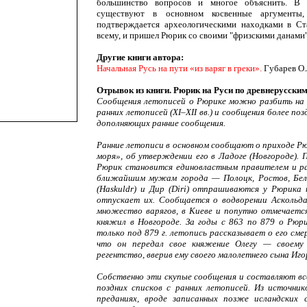
большинство вопросов и многое объяснить. В 
существуют в основном косвенные аргументы,
подтверждается археологическими находками в Ста
всему, и пришел Рюрик со своими "фризскими данами"
Другие книги автора:
Начальная Русь на пути «из варяг в греки».
Губарев О.
Отрывок из книги. Рюрик на Руси по древнерусски
Сообщения летописей о Рюрике можно разбить на 
ранних летописей (XI–XII вв.) и сообщения более позд
дополняющих ранние сообщения.
Ранние летописи в основном сообщают о приходе Рю
моря», об утверждении его в Ладоге (Новгороде). 
Рюрик становится единовластным правителем и р
ближайшим мужам города — Полоцк, Ростов, Бело
(Haskuldr) и Дир (Diri) отпрашиваются у Рюрика 
отпускает их. Сообщается о водворении Аскольда
множество варягов, в Киеве и попутно отмечается
княжил в Новгороде. За годы с 863 по 879 о Рюри
только под 879 г. летопись рассказывает о его см
что он передал свое княжение Олегу — своему
регентство, вверив ему своего малолетнего сына Иго
Собственно эти скупые сообщения и составляют все
поздних списков с ранних летописей. Из источник
преданиях, вроде записанных позже исландских 