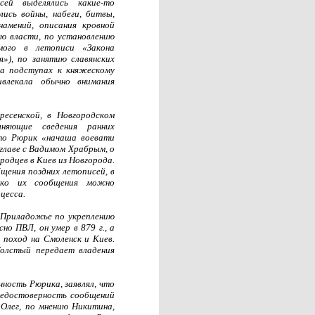
сей выделялись какие-то
сь войны, набеги, битвы,
намений, описания кровной
ию власти, по установлению
мого в летописи «Закона
я»), по занятию славянских
а подступах к княжескому
ивлекала обычно внимания
ресенской, в Новгородском
няющие сведения ранних
то Рюрик «начаша воевати
 главе с Вадимом Храбрым, о
родцев в Киев из Новгорода.
щения поздних летописей, в
лько их сообщения можно
цесса.
 Приладожье по укреплению
но ПВЛ, он умер в 879 г., а
 поход на Смоленск и Киев.
Толстый передает владения
ность Рюрика, заявлял, что
недостоверность сообщений
Олег, по мнению Никитина,