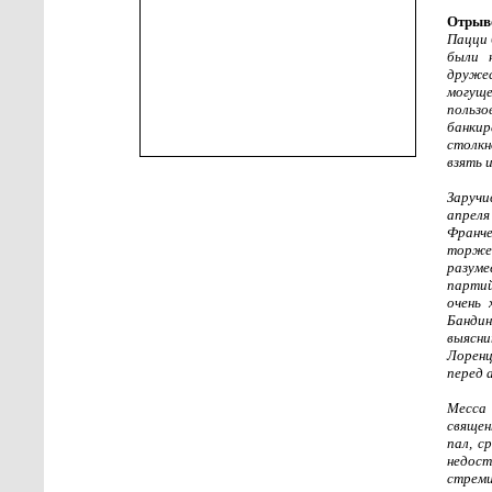
Отрыво
Пацци 
были 
дружес
могущ
польз
банкир
столкн
взять 
Заручи
апреля
Франче
торже
разум
партий
очень 
Бандин
выясни
Лоренц
перед 
Месса
священ
пал, с
недос
стреми