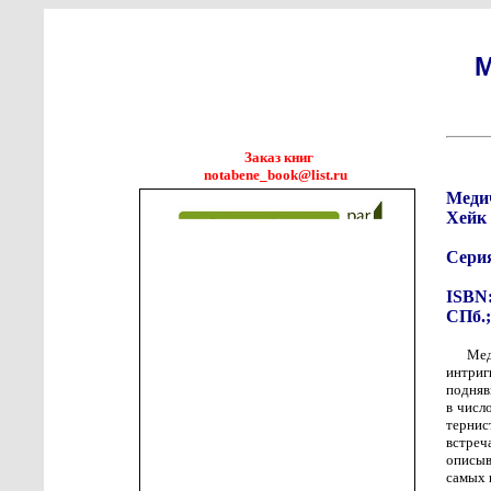
Заказ книг
notabene_book@list.ru
Меди
Хейк 
Сери
ISBN:
СПб.;
Мед
интриг
подняв
в числ
тернис
встре
описыв
самых 