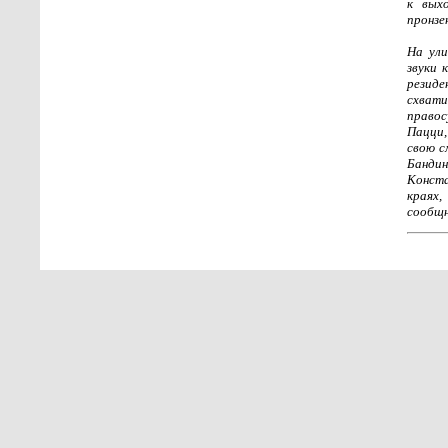
к вых
пронзе
На ули
звуки 
резид
схват
правос
Пацци,
свою с
Бандин
Конста
краях,
сообщн