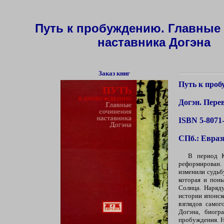
Путь к пробуждению. Главные
наставника Догэна
Заказ книг
Путь к проб
Догэн. Перев
ISBN 5-8071
СПб.: Евразия
В период К
реформирован.
изменили судьб
которая и пон
Солнца. Наряду
истории японск
взглядов самог
Догэна, биог
пробуждения. Н