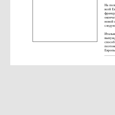
На пол
всей Е
францу
оконча
новой 
следую
Италь
вынуж
спосо
поэтом
Европы