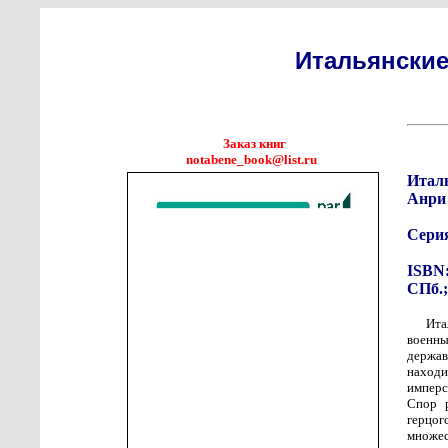
Итальянские
Заказ книг
notabene_book@list.ru
Италь
Анри
Сери
ISBN:
СПб.;
Ита
военны
держав
находи
имперс
Спор р
герцог
множес