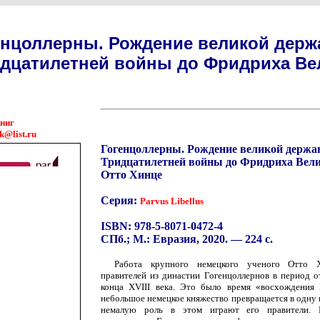
енцоллерны. Рождение великой дер
идцатилетней войны до Фридриха Ве
книг
k@list.ru
Гогенцоллерны. Рождение великой держа
Тридцатилетней войны до Фридриха Вел
Отто Хинце
Серия:
Parvus Libellus
ISBN: 978-5-8071-0472-4
СПб.; М.: Евразия, 2020. — 224 с.
Работа крупного немецкого ученого Отто 
правителей из династии Гогенцоллернов в период 
конца XVIII века. Это было время «восхождения 
небольшое немецкое княжество превращается в одну 
немалую роль в этом играют его правители. В