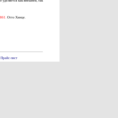
е уделяется как внешней, так
1861.
Отто Хинце.
Прайс-лист