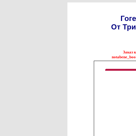
Гог
От Тр
Заказ 
notabene_boo