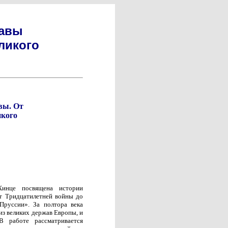
жавы
ликого
вы. От
икого
Хинце посвящена истории
от Тридцатилетней войны до
Пруссии». За полтора века
из великих держав Европы, и
 работе рассматривается