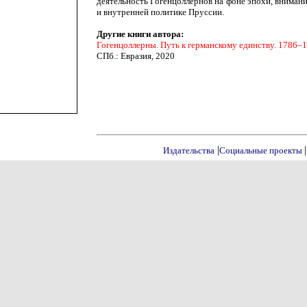
деятельность Гогенцоллернов на фоне эпохи, внимани
и внутренней политике Пруссии.
Другие книги автора:
Гогенцоллерны. Путь к германскому единству. 1786–
СПб.: Евразия, 2020
|
|
Издательства
Социальные проекты