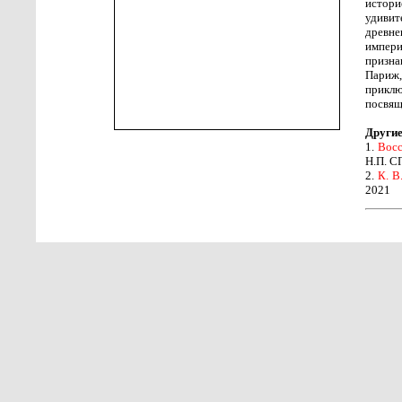
истори
удивит
древне
импери
призна
Париж,
приклю
посвящ
Другие
1.
Восс
Н.П. С
2.
К. В
2021