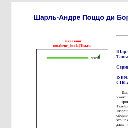
Шарль-Андре Поццо ди Бор
Заказ книг
notabene_book@list.ru
Шарль
Тань
Сери
ISBN:
СПб.;
Имя
узкого
— кров
Талей
«корс
сформи
это не
даже н