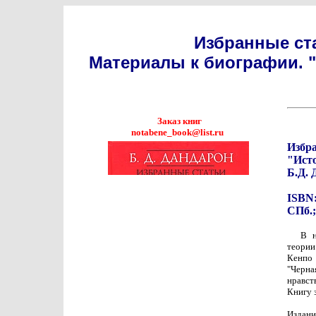
Избранные ста
Материалы к биографии. 
Заказ книг
notabene_book@list.ru
Избра
"Ист
Б.Д. 
ISBN:
СПб.;
В н
теории
Кенпо 
"Черна
нравст
Книгу 
Издани