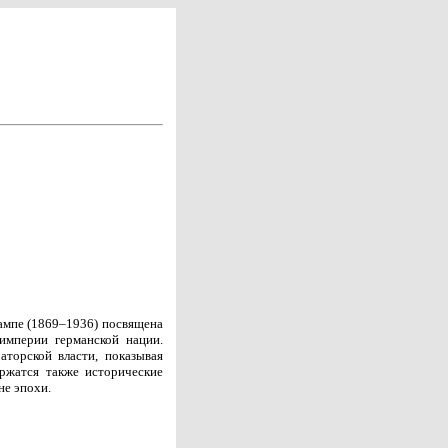
Хампе (1869–1936) посвящена
мперии германской нации.
торской власти, показывая
ржатся также исторические
не эпохи.