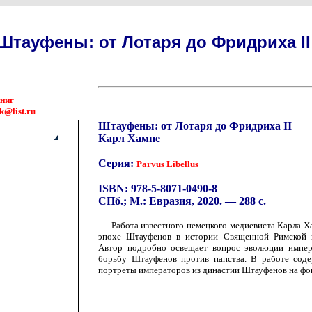
Штауфены: от Лотаря до Фридриха II
книг
k@list.ru
Штауфены: от Лотаря до Фридриха II
Карл Хампе
Серия:
Parvus Libellus
ISBN: 978-5-8071-0490-8
СПб.; М.: Евразия, 2020. — 288 с.
Работа известного немецкого медиевиста Карла 
эпохе Штауфенов в истории Священной Римской и
Автор подробно освещает вопрос эволюции импера
борьбу Штауфенов против папства. В работе соде
портреты императоров из династии Штауфенов на фо