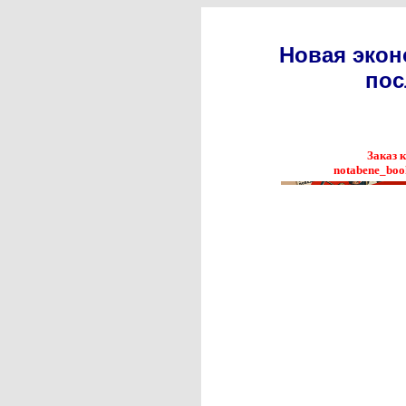
Новая экон
пос
Заказ 
notabene_boo