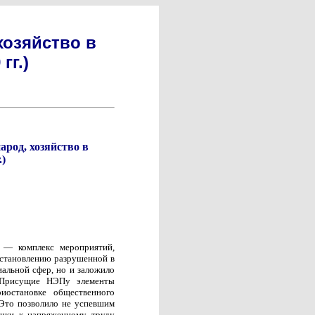
хозяйство в
гг.)
арод, хозяйство в
.)
) — комплекс мероприятий,
сстановлению разрушенной в
иальной сфер, но и заложило
. Присущие НЭПу элементы
иостановке общественного
 Это позволило не успевшим
ычки к напряженному труду