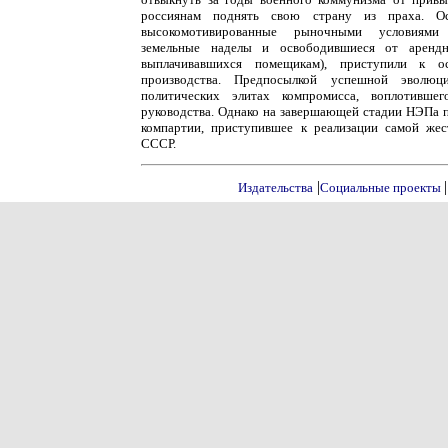
россиянам поднять свою страну из праха. О
высокомотивированные рыночными условиями 
земельные наделы и освободившиеся от аренд
выплачивавшихся помещикам), приступили к ос
производства. Предпосылкой успешной эволюц
политических элитах компромисса, воплотившег
руководства. Однако на завершающей стадии НЭПа 
компартии, приступившее к реализации самой жес
СССР.
|
|
Издательства
Социальные проекты