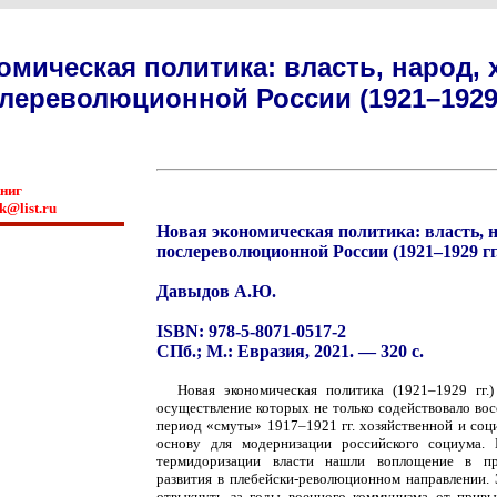
омическая политика: власть, народ, 
лереволюционной России (1921–1929 
книг
k@list.ru
Новая экономическая политика: власть, н
послереволюционной России (1921–1929 гг
Давыдов А.Ю.
ISBN: 978-5-8071-0517-2
СПб.; М.: Евразия, 2021. — 320 с.
Новая экономическая политика (1921–1929 гг.
осуществление которых не только содействовало во
период «смуты» 1917–1921 гг. хозяйственной и соц
основу для модернизации российского социума
термидоризации власти нашли воплощение в пр
развития в плебейски-революционном направлении.
отвыкнуть за годы военного коммунизма от прив