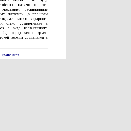
собенно значимо то, что
крестьяне, расширившие
ных платежей (в прошлом
овремениванию аграрного
ии стало установление в
ося в виде коллективного
победило радикальное крыло
токой версии социализма в
Прайс-лист