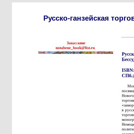
Русско-ганзейская торго
Заказ книг
notabene_book@list.ru
Русск
Бессу
ISBN:
СПб.;
Мо
посвящ
Нового
торгов
«замор
в русс
торго
моногр
Немец
полити
содерж