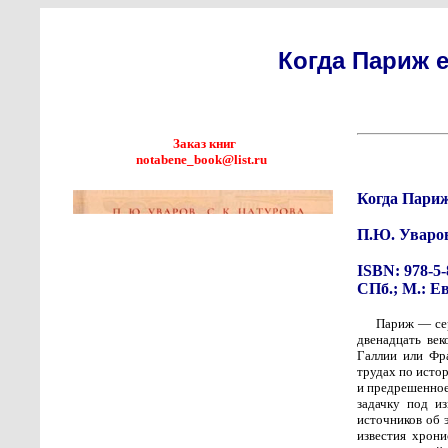
Когда Париж 
Заказ книг
notabene_book@list.ru
Когда Париж
П.Ю. Уваров
ISBN: 978-5-
СПб.; М.: Ев
Париж — сер
двенадцать ве
Галлии или Фр
трудах по исто
и предрешенное
задачку под и
источников об 
известия хрон