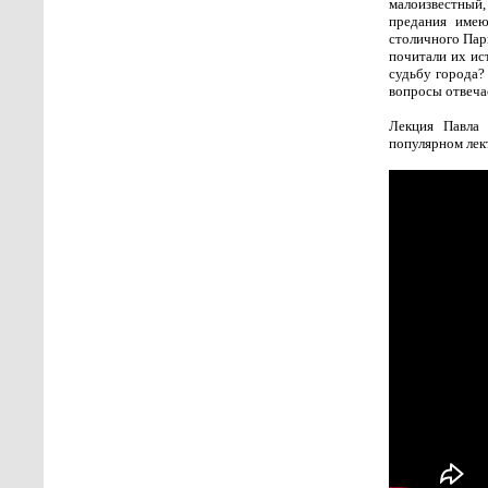
малоизвестный
предания имею
столичного Пари
почитали их ис
судьбу города?
вопросы отвечае
Лекция Павла 
популярном лек