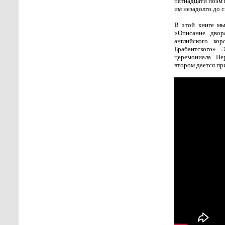
пятнадцати поэм 
им незадолго до с
В этой книге мы
«Описание двор
английского ко
Брабантского». 
церемониала. Пе
втором дается пр