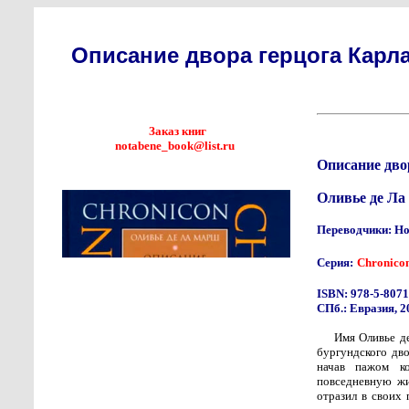
Описание двора герцога Карл
Заказ книг
notabene_book@list.ru
Описание дво
Оливье де Л
Переводчики: Нос
Серия:
Chronico
ISBN: 978-5-8071
СПб.: Евразия, 2
Имя Оливье д
бургундского дв
начав пажом к
повседневную жи
отразил в своих