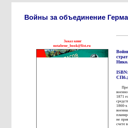
Войны за объединение Герман
Заказ книг
notabene_book@list.ru
Войны
страт
Нико
ISBN:
СПб.;
Пре
военно
1871 г
средст
1860-х
военна
планир
не при
счете 