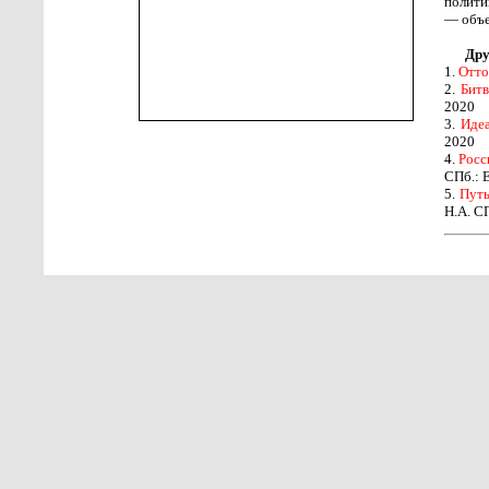
полити
— объе
Дру
1.
Отто
2.
Битв
2020
3.
Идеа
2020
4.
Росс
СПб.: 
5.
Путь
Н.А. С