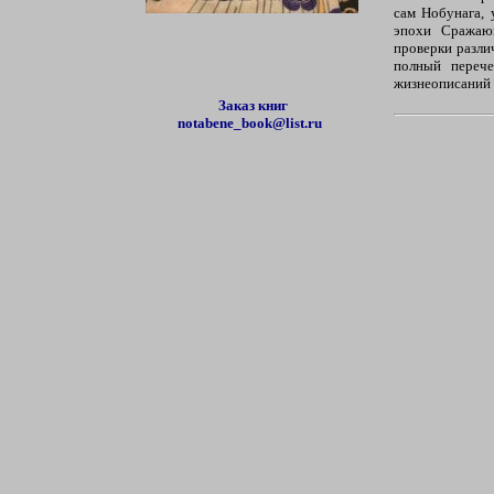
сам Нобунага, 
эпохи Сражающ
проверки разли
полный переч
жизнеописаний 
Заказ книг
notabene_book@list.ru