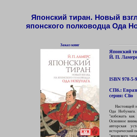
Японский тиран. Новый взгл
японского полководца Ода Н
Заказ книг
Японский ти
Й. П. Ламер
ISBN 978-5-9
СПб.: Евразия
серия: Clio
Настоящей и
Ода Нобунага.
"избежать как
Основное внима
авторская ус
исторический п
"японского тир