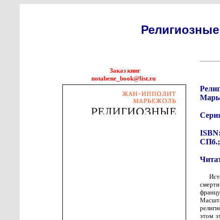
Религиозные
Заказ книг
notabene_book@list.ru
Рели
Марь
Сери
ISBN:
СПб.;
Чита
Ист
смерти
францу
Масшта
религи
этом э