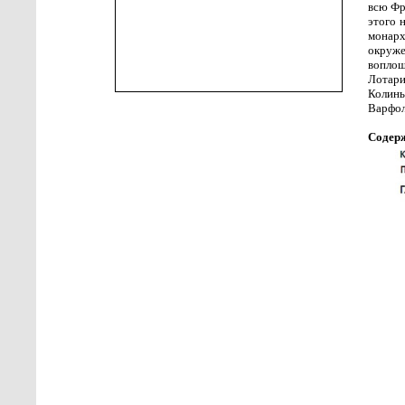
всю Фр
этого 
монар
окруже
воплощ
Лотари
Колинь
Варфол
Содер