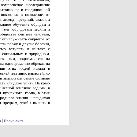
комплексное исследование
 бытовавшее в традиционной
 поколения в поколение, от
, легенд, преданий, сказок и
альное обучение обрядам и
 тела, обрядовым песням и
бществе считали человека,
г обнаруживать сокрытое от
ать порчу и другие болезни,
тью вступать в контакт с
у социальным и природным.
ственным, поднимая его на
ом одновременно обрекая на
ощи этих людей искали в
езней или иных напастей, но
ми заискивали самые сильные
нать или даже убить. На краю
й лесной землянке ведьмы, в
 кузнечного горна, в этих
родного знания., невидимая
м предкам, чтобы выжить в
|
ы
Прайс-лист