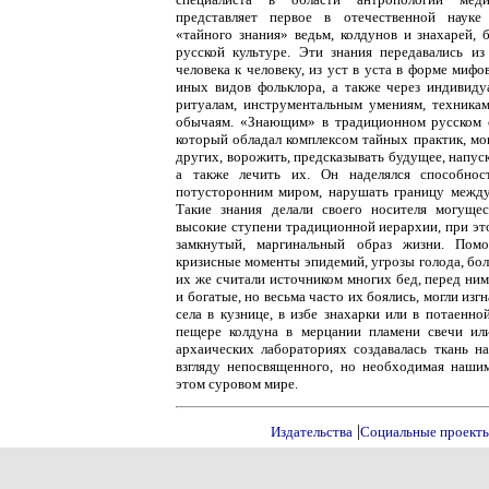
представляет первое в отечественной науке 
«тайного знания» ведьм, колдунов и знахарей,
русской культуре. Эти знания передавались из
человека к человеку, из уст в уста в форме мифов
иных видов фольклора, а также через индивиду
ритуалам, инструментальным умениям, техникам
обычаям. «Знающим» в традиционном русском о
который обладал комплексом тайных практик, мо
других, ворожить, предсказывать будущее, напуск
а также лечить их. Он наделялся способнос
потусторонним миром, нарушать границу межд
Такие знания делали своего носителя могуще
высокие ступени традиционной иерархии, при эт
замкнутый, маргинальный образ жизни. Пом
кризисные моменты эпидемий, угрозы голода, бол
их же считали источником многих бед, перед ни
и богатые, но весьма часто их боялись, могли изг
села в кузнице, в избе знахарки или в потаенно
пещере колдуна в мерцании пламени свечи или
архаических лабораториях создавалась ткань на
взгляду непосвященного, но необходимая наши
этом суровом мире.
|
Издательства
Социальные проект