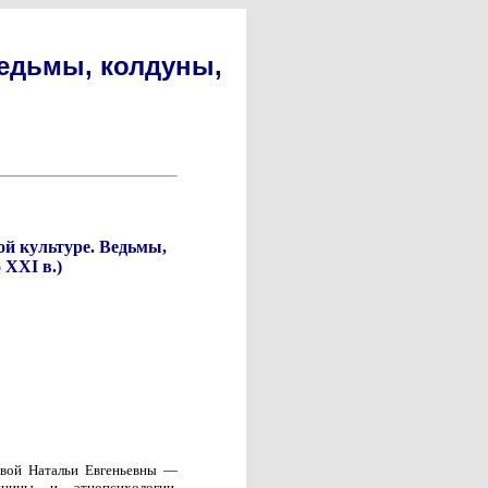
Ведьмы, колдуны,
ой культуре. Ведьмы,
 XXI в.)
овой Натальи Евгеньевны —
ицины и этнопсихологии,