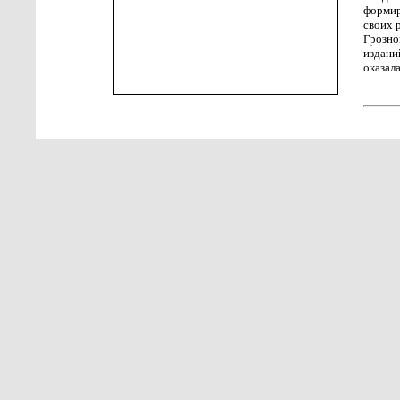
формир
своих 
Грозно
издани
оказал