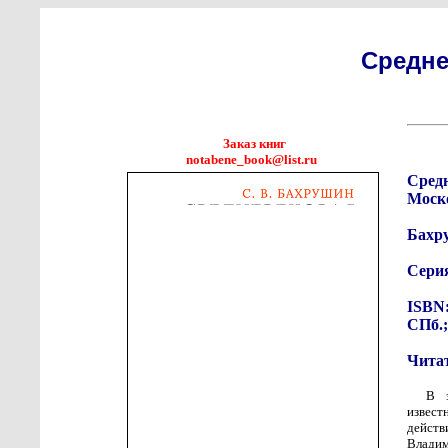
Средне
Заказ книг
notabene_book@list.ru
Сред
Моск
Бахр
Сери
ISBN:
СПб.;
Чита
В э
извес
дейст
Влади