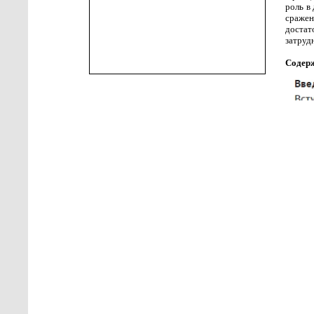
роль в
сражен
достат
затруд
Содер