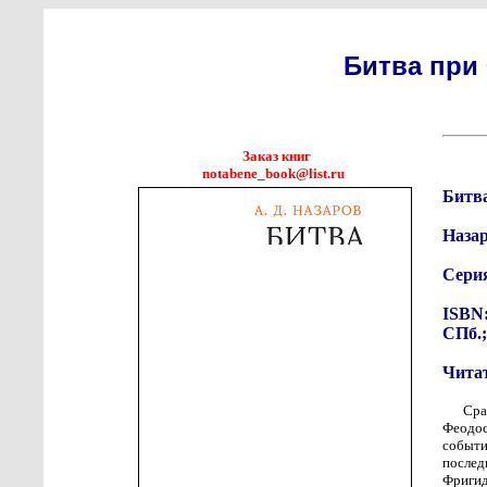
Битва при 
Заказ книг
notabene_book@list.ru
Битва
Назар
Сери
ISBN:
СПб.;
Чита
Сра
Феодос
событ
послед
Фригид