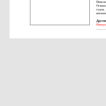
Никол
Османс
годов,
внешне
Другие
Импера