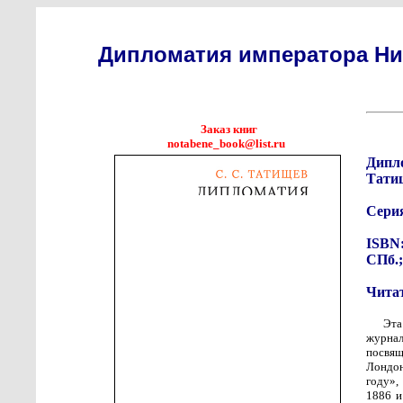
Дипломатия императора Ни
Заказ книг
notabene_book@list.ru
Дипл
Татищ
Сери
ISBN:
СПб.;
Чита
Эта
журна
посвящ
Лондон
году»,
1886 и