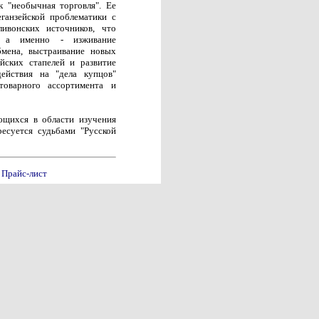
 "необычная торговля". Ее
ганзейской проблематики с
ивонских источников, что
, а именно - изживание
бмена, выстраивание новых
йских стапелей и развитие
действия на "дела купцов"
товарного ассортимента и
ющихся в области изучения
ересуется судьбами "Русской
Прайс-лист