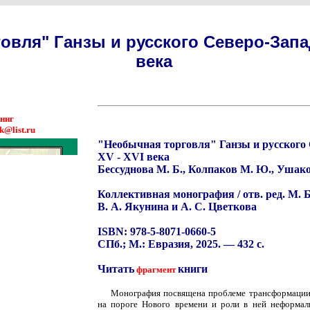
овля" Ганзы и русского Северо-Запад
века
книг
k@list.ru
"Необычная торговля" Ганзы и русского 
XV - XVI века
Бессуднова М. Б., Колпаков М. Ю., Ушаков
Коллективная монография / отв. ред. М. Б.
В. А. Якунина и А. С. Цветкова
ISBN: 978-5-8071-0660-5
СПб.; М.: Евразия, 2025. — 432 с.
Читать
книги
фрагмент
Монография посвящена проблеме трансформации 
на пороге Нового времени и роли в ней неформаль