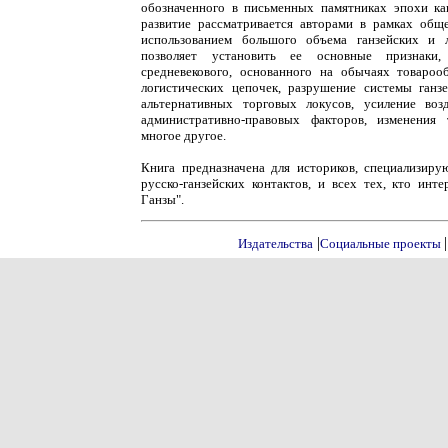
обозначенного в письменных памятниках эпохи как
развитие рассматривается авторами в рамках обще
использованием большого объема ганзейских и л
позволяет установить ее основные признаки
средневекового, основанного на обычаях товароо
логистических цепочек, разрушение системы ганзе
альтернативных торговых локусов, усиление воз
административно-правовых факторов, изменения 
многое другое.
Книга предназначена для историков, специализиру
русско-ганзейских контактов, и всех тех, кто инт
Ганзы".
|
|
Издательства
Социальные проекты