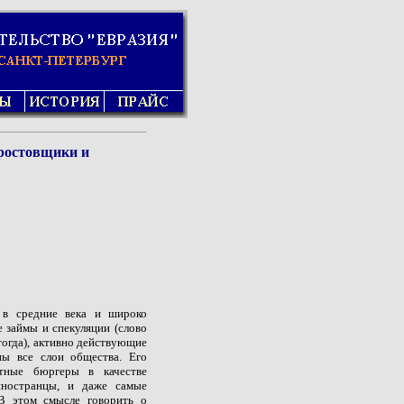
 ростовщики и
 в средние века и широко
е займы и спекуляции (слово
тогда), активно действующие
ы все слои общества. Его
тные бюргеры в качестве
иностранцы, и даже самые
 В этом смысле говорить о