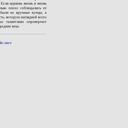
 Если церковь вновь и вновь
олько плохо соблюдались ее
 были не крупные купцы, а
ть, которую наглядней всего
з талантливо опровергает
редние века.
йс-лист