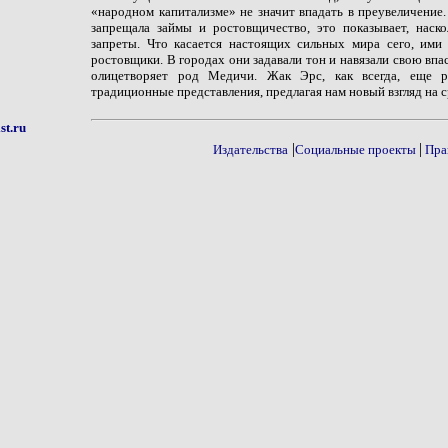
«народном капитализме» не значит впадать в преувеличение.
запрещала займы и ростовщичество, это показывает, наск
запреты. Что касается настоящих сильных мира сего, ими
ростовщики. В городах они задавали тон и навязали свою впас
олицетворяет род Медичи. Жак Эрс, как всегда, еще ра
традиционные представления, предлагая нам новый взгляд на с
st.ru
|
|
Издательства
Социальные проекты
Пра