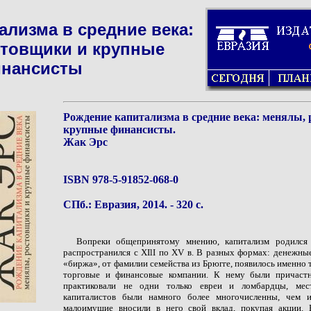
ализма в средние века:
стовщики и крупные
нансисты
Рождение капитализма в средние века: менялы,
крупные финансисты.
Жак Эрс
ISBN 978-5-91852-068-0
СПб.: Евразия, 2014. - 320 с.
Вопреки общепринятому мнению, капитализм родился
распространился с ХIlI по ХV в. В разных формах: денежны
«биржа», от фамилии семейства из Брюгге, появилось именно 
торговые и финансовые компании. К нему были причастн
практиковали не одни только евреи и ломбардцы, мес
капиталистов были намного более многочисленны, чем 
малоимущие вносили в него свой вклад, покупая акции.