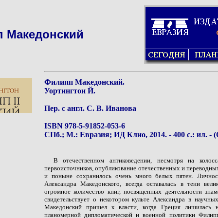
 Македонский
Филипп Македонский.
Уортингтон Й.
Пер. с англ. С. В. Иванова
ISBN 978-5-91852-053-6
СПб.; М.: Евразия; ИД Клио, 2014. - 400 с.: ил. - (
В отечественном антиковедении, несмотря на колос
первоисточников, опубликование отечественных и переводны
и поныне сохранилось очень много белых пятен. Личнос
Александра Македонского, всегда оставалась в тени вели
огромное количество книг, посвященных деятельности знам
свидетельствует о некотором культе Александра в научны
Македонский пришел к власти, когда Греция лишилась н
планомерной дипломатической и военной политики Филип