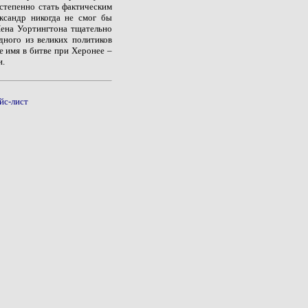
остепенно стать фактическим
ксандр никогда не смог бы
Йена Уортингтона тщательно
дного из великих политиков
е имя в битве при Херонее –
и.
йс-лист