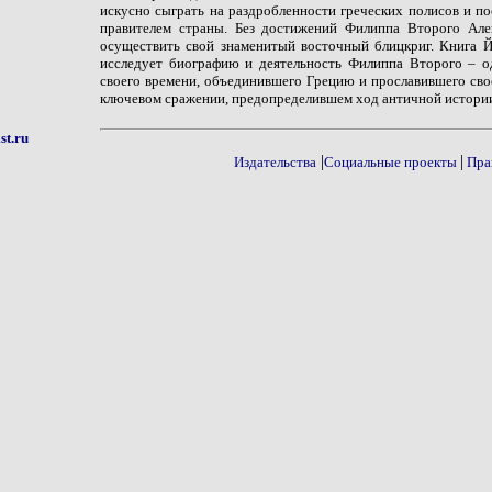
искусно сыграть на раздробленности греческих полисов и п
правителем страны. Без достижений Филиппа Второго Але
осуществить свой знаменитый восточный блицкриг. Книга 
исследует биографию и деятельность Филиппа Второго – о
своего времени, объединившего Грецию и прославившего сво
ключевом сражении, предопределившем ход античной истори
st.ru
|
|
Издательства
Социальные проекты
Пра