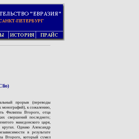
Clio)
сальный прорыв (переводы
х монографий), к сожалению,
ть Филиппа Второго, отца
ких свершений последнего;
енитого македонского царя,
х кругах. Однако Александр
езависимости в результате
па Второго, который сумел