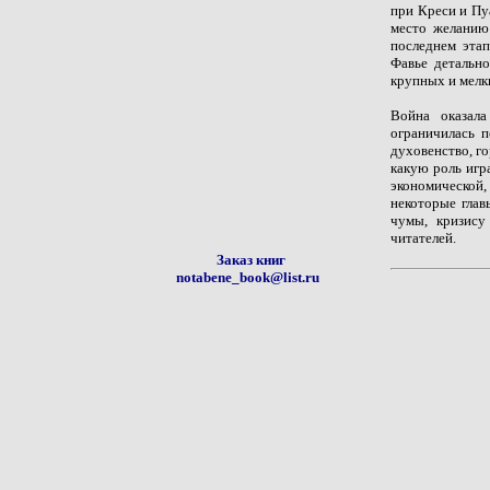
при Креси и Пу
место желанию
последнем эта
Фавье детально
крупных и мелк
Война оказала
ограничилась п
духовенство, г
какую роль игр
экономической,
некоторые глав
чумы, кризису
читателей.
Заказ книг
notabene_book@list.ru