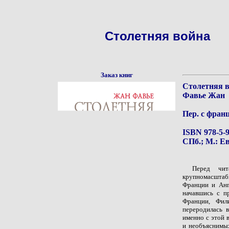
Столетняя война
Заказ книг
Столетняя в
Фавье Жан
Пер. с фран
ISBN 978-5-9
СПб.; М.: Ев
Перед чит
крупномасштабн
Франции и Анг
начавшись с п
Франции, Фил
переродилась 
именно с этой 
и необъяснимых