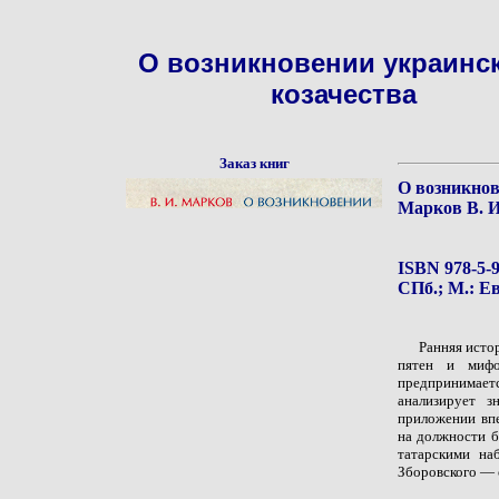
О возникновении украинс
козачества
Заказ книг
О возникнов
Марков В. И
ISBN 978-5-9
СПб.; М.: Ев
Ранняя исто
пятен и мифо
предпринимает
анализирует 
приложении впе
на должности б
татарскими на
Зборовского — 