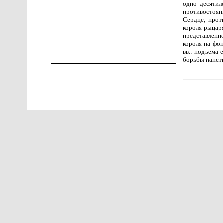
одно десятил
противостоян
Сердце, прот
короля-рыца
представленн
короля на фо
вв.: подъема
борьбы папств