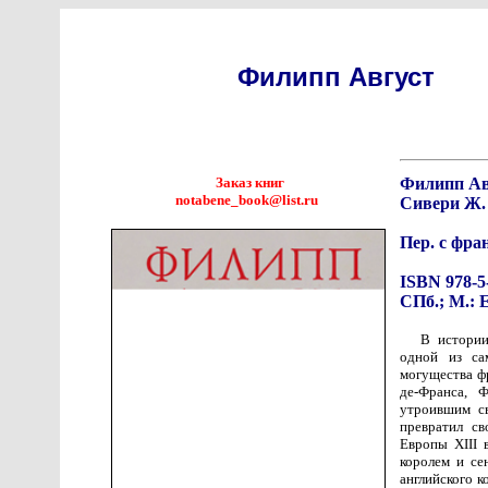
Филипп Август
Заказ книг
Филипп Ав
notabene_book@list.ru
Сивери Ж.
Пер. с фра
ISBN 978-5
СПб.; М.: Е
В истории
одной из са
могущества ф
де-Франса, 
утроившим с
превратил св
Европы XIII
королем и се
английского к