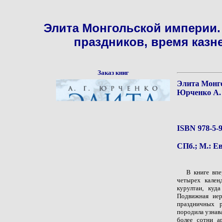
Элита Монгольской империи.
праздников, время казн
Заказ книг
Элита Монго
Юрченко А. 
ISBN 978-5-9
СПб.; М.: Евр
В книге вп
четырех кален
курултаи, куд
Подвижная иер
праздничных р
породила узнав
более сотни а