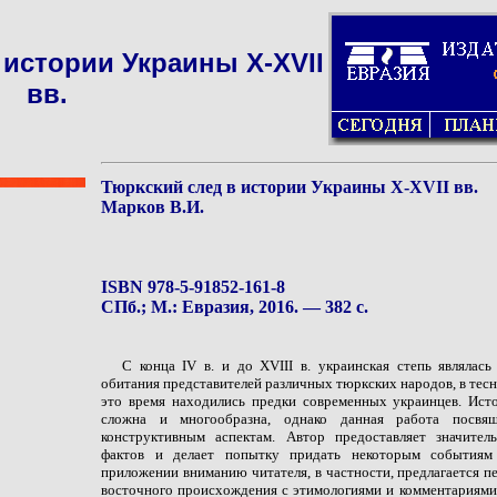
 истории Украины X-XVII
вв.
Тюркский след в истории Украины X-XVII вв.
Марков В.И.
ISBN 978-5-91852-161-8
СПб.; М.: Евразия, 2016. — 382 с.
С конца IV в. и до XVIII в. украинская степь являлас
обитания представителей различных тюркских народов, в тесн
это время находились предки современных украинцев. Ист
сложна и многообразна, однако данная работа посвя
конструктивным аспектам. Автор предоставляет значите
фактов и делает попытку придать некоторым событиям
приложении вниманию читателя, в частности, предлагается 
восточного происхождения с этимологиями и комментариями