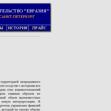
ь территорией непрерывного
ом соседстве с которыми все
ория этих взаимоотношений
щена главным образом их
льный объем малоизвестных
 новую интерпретацию. В
перечень украинских фамилий
, который по своему объему