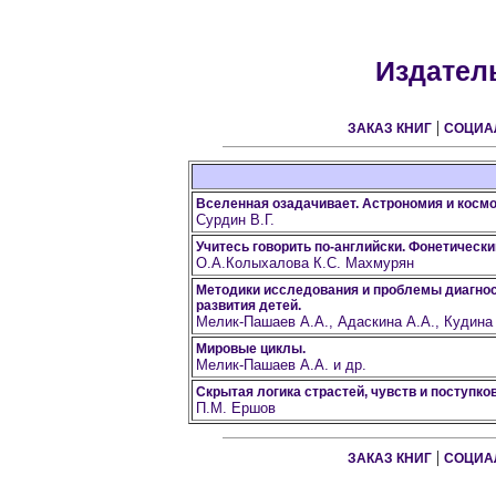
Издател
|
ЗАКАЗ КНИГ
СОЦИА
Вселенная озадачивает. Астрономия и космо
Сурдин В.Г.
Учитесь говорить по-английски. Фонетически
О.А.Колыхалова К.С. Махмурян
Методики исследования и проблемы диагнос
развития детей.
Мелик-Пашаев А.А., Адаскина А.А., Кудина 
Мировые циклы.
Мелик-Пашаев А.А. и др.
Скрытая логика страстей, чувств и поступков
П.М. Ершов
|
ЗАКАЗ КНИГ
СОЦИА