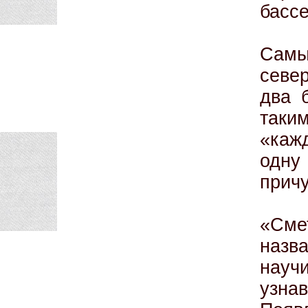
бассе
Самы
севе
два 
таки
«каж
одн
прич
«Сме
назв
нау
узна