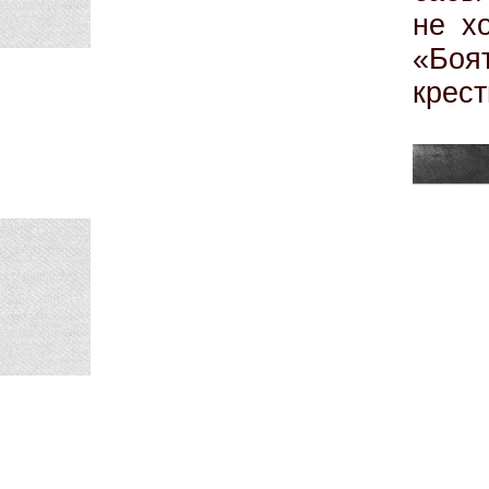
не х
«Боя
крест