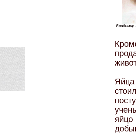
Владимир 
Кро
прод
живо
Яйца
стои
пост
учены
яйцо
добы