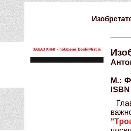
Изобретат
ЗАКАЗ КНИГ - notabene_book@list.ru
Изо
Анто
М.: Ф
ISBN
Гла
важн
"Тро
посв