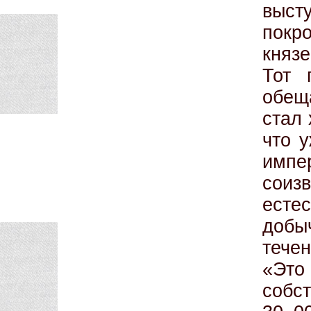
выс
покр
княз
Тот 
обещ
стал 
что у
импе
соиз
есте
добыч
течен
«Это
собс