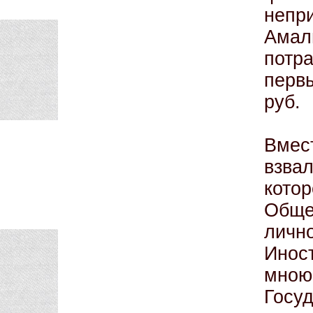
непр
Ама
потр
первы
руб.
Вмес
взва
кото
Обще
лич
Инос
мною
Госу