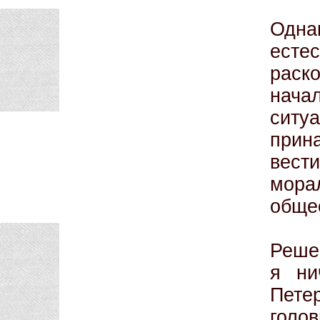
Одна
есте
раск
нача
сит
прин
вести
мора
обще
Реше
я ни
Пете
голов