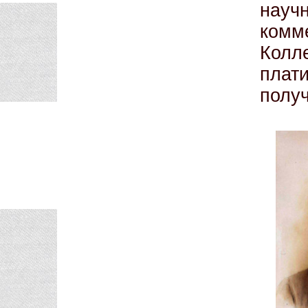
науч
ком
Колл
плат
полу