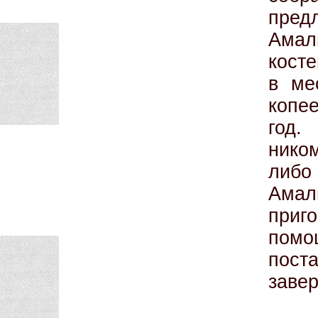
пре
Амал
косте
в ме
копе
год.
нико
либо
Амали
приг
пом
пост
завер