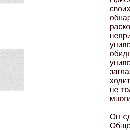
сво
обна
рас
непр
унив
обид
унив
загл
ходи
не то
многи
Он с
Обще