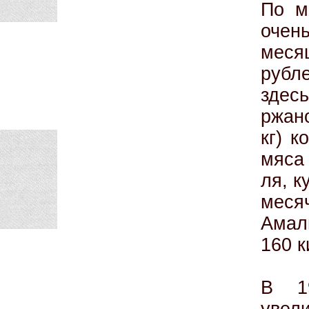
По м
очен
меся
рубл
здес
ржано
кг) к
мяса 
ля, к
мес
Амали
160 
В 1