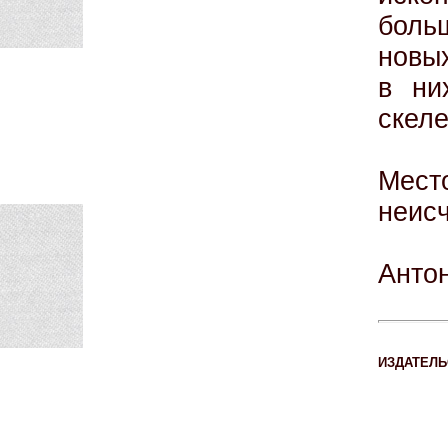
боль
новы
в ни
скеле
Мес
неис
Анто
ИЗДАТЕЛЬ