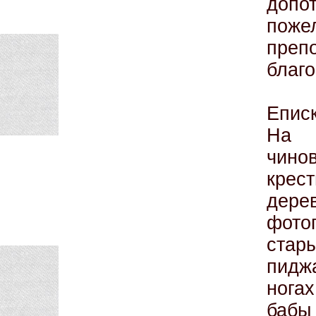
допо
пож
преп
благо
Епис
На 
чино
крес
дере
фото
стар
пиджа
нога
бабы