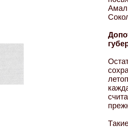
Амал
Сокол
Допо
губе
Оста
сох
летоп
кажд
счит
преж
Таки