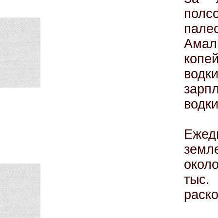
пол
пале
Амал
копе
водк
зарп
водки
Еже
земл
около
тыс.
раско