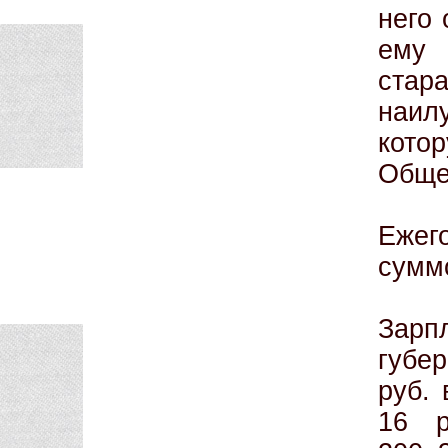
него 
ему
стара
наи
кото
Обще
Ежего
сумм
Зарп
губе
руб.
16 р