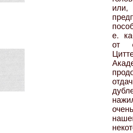
или,
пред
пособ
е. ка
от о
Цитт
Ака
прод
отда
дубл
нажи
очен
наше
некот