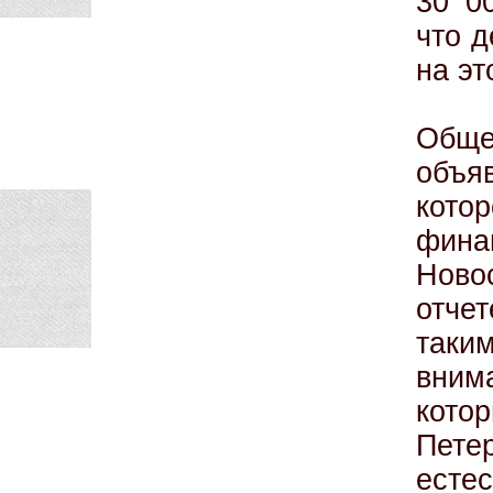
30 0
что д
на эт
Обще
объя
кото
фина
Ново
отче
таки
вним
кото
Пет
есте