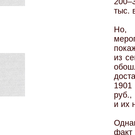
200–3
тыс. 
Но, 
меро
пока
из с
обош
дост
1901
руб.,
и их 
Одна
фак