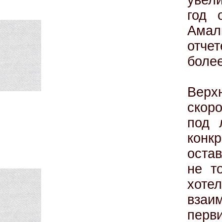
увел
год 
Амал
отче
боле
Верх
скоро
под 
кон
остав
не т
хоте
вза
перв