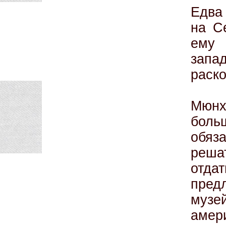
Едва 
на С
ему
зап
раско
Мюнх
боль
обяз
реша
отд
пред
музе
амер