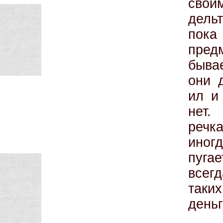
свои
дель
пока
пред
быва
они 
ил и
нет.
речк
иног
пуга
всег
таки
деньг