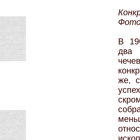
Конк
Фото
В 19
два 
чеч
конкр
же, 
усп
скро
соб
мень
отн
иск