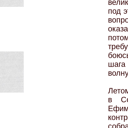
вели
под э
вопр
оказа
­пот
требу
боюс
шага
волн
Лето
в Со
Ефим
конт
соб