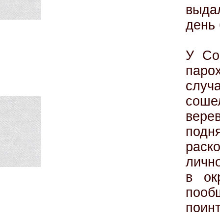
выда
день
У Со
паро
случ
соше
вере
подн
раск
лично
в ок
поо
поин