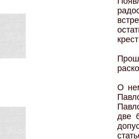
Появ
рад
встр
оста
крес
Прош
раско
О не
Павло
Павл
две 
допу
стат