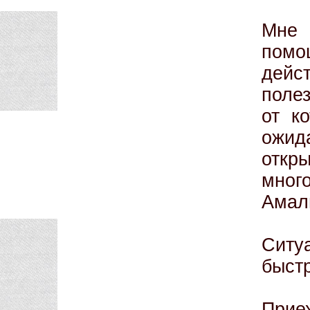
Мне 
помо
дей
поле
от к
ожид
откр
мно
Амали
Ситу
быстр
Прие