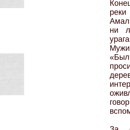
Коне
реки
Амал
ни л
ураг
Мужи
«Был
прос
дере
инте
ожив
говор
вспо
За л