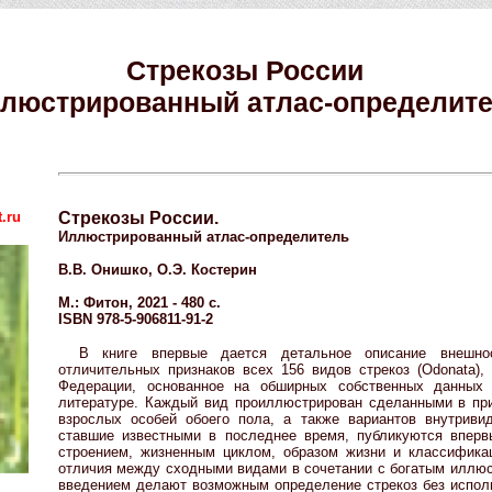
Стрекозы России
люстрированный атлас-определит
.ru
Стрекозы России.
Иллюстрированный атлас-определитель
В.В. Онишко, О.Э. Костерин
М.: Фитон, 2021 - 480 с.
ISBN 978-5-906811-91-2
В книге впервые дается детальное описание внешнос
отличительных признаков всех 156 видов стрекоз (Odonata),
Федерации, основанное на обширных собственных данных
литературе. Каждый вид проиллюстрирован сделанными в пр
взрослых особей обоего пола, а также вариантов внутриви
ставшие известными в последнее время, публикуются вперв
строением, жизненным циклом, образом жизни и классифика
отличия между сходными видами в сочетании с богатым иллю
введением делают возможным определение стрекоз без испол