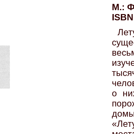
М.: Ф
ISBN
Лет
суще
весь
изуч
тыся
чело
о ни
поро
дом
«Ле
мест