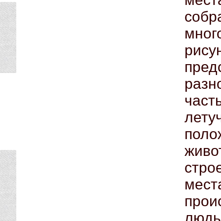
соб
мног
рис
пре
разн
част
лет
поло
жив
стро
мест
прои
люд