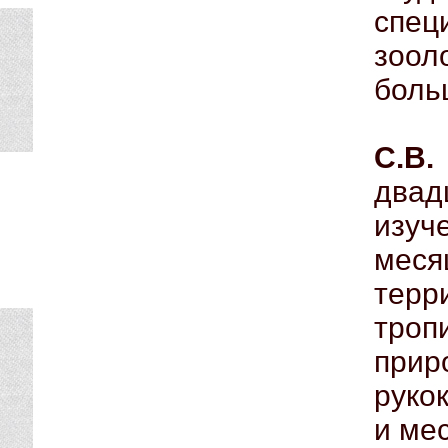
спец
зоол
боль
С.В.
два
изуч
меся
тер
тро
при
руко
и ме