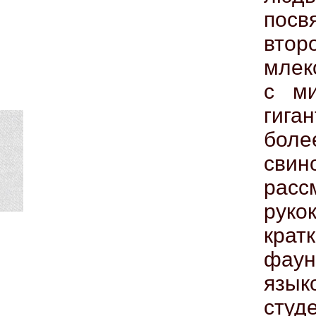
пос
вто
млек
с ми
гига
боле
сви
расс
рук
крат
фаун
язык
сту