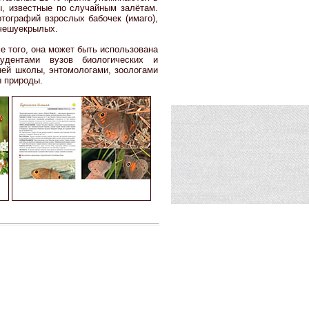
ы, известные по случайным залётам.
тографий взрослых бабочек (имаго),
 чешуекрылых.
е того, она может быть использована
удентами вузов биологических и
ней школы, энтомологами, зоологами
ы природы.