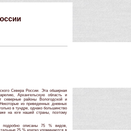
России
ского Севера России. Эта обширная
Карелию, Архангельскую область и
ят северные районы Вологодской и
. Некоторые из приведенных дневных
только в тундре, однако большинство
аже на юге нашей страны, поэтому
х подробно описаны 75 % видов,
стальные 25 % кратко упоминаются в