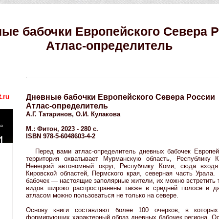
ые бабочки Европейского Севера 
Атлас-определитель
.ru
Дневные бабочки Европейского Севера России
Атлас-определитель
А.Г. Татаринов, О.И. Кулакова
М.: Фитон, 2023 - 280 с.
ISBN 978-5-6048603-4-2
Перед вами атлас-определитель дневных бабочек Европей
территория охватывает Мурманскую область, Республику 
Ненецкий автономный округ, Республику Коми, сюда вход
Кировской областей, Пермского края, северная часть Урала
бабочек — настоящие заполярные жители, их можно встретить 
видов широко распространены также в средней полосе и д
атласом можно пользоваться не только на севере.
Основу книги составляют более 100 очерков, в которы
формирующих характерный образ дневных бабочек региона. О